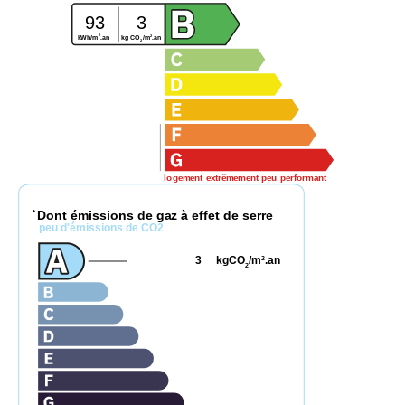
93
3
2
2
kWh/m
.an
kg CO
/m
.an
2
logement extrêmement peu performant
Dont émissions de gaz à effet de serre
*
peu d'émissions de CO2
3
kgCO
/m
.an
2
2