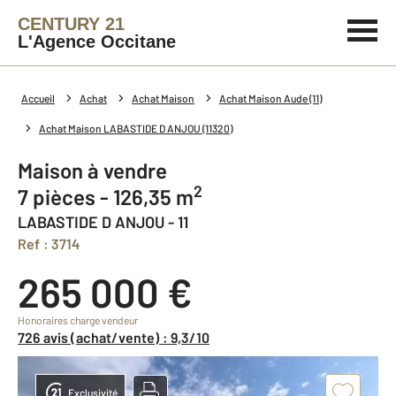
CENTURY 21
L'Agence Occitane
Accueil
Achat
Achat Maison
Achat Maison Aude (11)
Achat Maison LABASTIDE D ANJOU (11320)
Maison à vendre
2
7 pièces - 126,35 m
LABASTIDE D ANJOU - 11
Ref : 3714
265 000 €
Honoraires charge vendeur
726 avis (achat/vente) : 9,3/10
Exclusivité